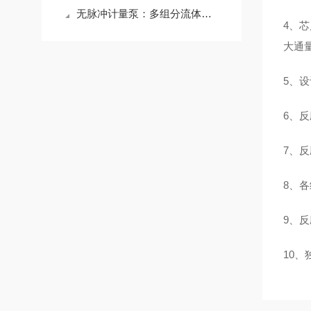
无脉冲计量泵：多组分流体同步平稳输送与比例精确控制专家
4、芯
大通量
5、设
6、反
7、
8、
9、
10