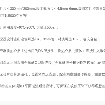
片尺寸300mm*300mm,通道截面尺寸4.5mm-6mm,每组芯片持液
可达5000立方/年；
计使用温度-40℃-200℃,大耐压50bar；
应器设计进出液管可选1/4、8mm管，材质可选316L、哈氏合金；
反应器换热介质主进出口为DN25接头，换热介质（液体）直接注入碳
各组单元之间采用全氟醚O型圈连接（全氟醚牌号根据物料选择）,耐
反应芯片自带测温孔，位置紧靠反应层，配高精度测温传感器，测量
、独特的立体涡流+平面湍流通道设计，可保证在较低压降下获得理想