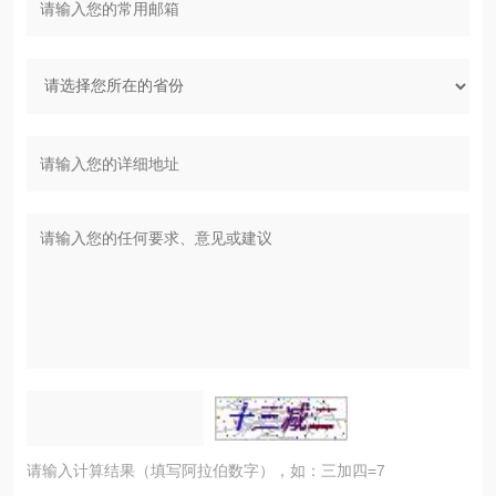
请输入计算结果（填写阿拉伯数字），如：三加四=7