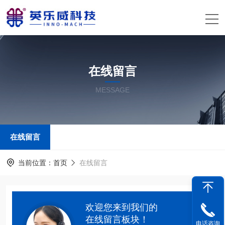
在线留言
MESSAGE
在线留言
当前位置：
首页
在线留言
欢迎您来到我们的
在线留言板块！
电话咨询