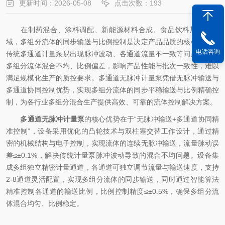
更新时间：2026-05-08
点击次数：193
在制药混合、涂料调配、新能源材料合成、食品饮料加工等领
域，多组分流体的同步输送与比例控制是决定产品品质的核心环节。
电话咨询
传统多通道计量泵易出现脉冲波动、各通道流量不一致等问题，导致
多组分流体混合不均、比例偏差，影响产品性能与批次一致性，难以
满足规模化生产的质控要求。多通道无脉冲计量泵凭借无脉冲输送与
多通道协同控制优势，实现多组分流体的同步平稳输送与比例精确控
制，为各行业多组分混合生产提供高效、可靠的流体控制解决方案。
多通道无脉冲计量泵
的核心优势在于“无脉冲输送+多通道协同精
准控制”，设备采用优化的凸轮技术与双柱塞交替工作设计，通过精
密的机械结构与电子控制，实现流体的连续无脉冲输送，流量脉动误
差≤±0.1%，解决传统计量泵脉冲波动导致的混合不均问题。设备集
成多组独立精密计量通道，各通道可独立调节流量与输送速度，支持
2-8通道灵活配置，实现多组分流体的同步输送，同时通过智能算法
精准控制各通道的输送比例，比例控制精度≤±0.5%，确保多组分流
体混合均匀、比例稳定。