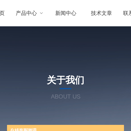
页
产品中心
新闻中心
技术文章
联
关于我们
ABOUT US