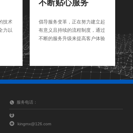
不断贴心服务
的技术
倡导服务变革，正在努力建立起
全力以
有意义且持续的流程制度，通过
不断的服务升级来提高客户体验
服务电话：
kingmx@126.com