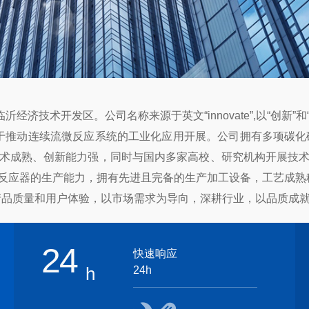
技术开发区。公司名称来源于英文“innovate”,以“创新”和
推动连续流微反应系统的工业化应用开展。公司拥有多项碳化硅
术成熟、创新能力强，同时与国内多家高校、研究机构开展技
反应器的生产能力，拥有先进且完备的生产加工设备，工艺成熟
品质量和用户体验，以市场需求为导向，深耕行业，以品质成
24
快速响应
h
24h