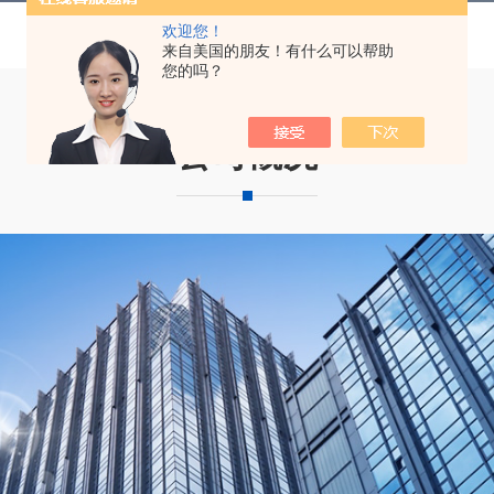
欢迎您！
来自美国的朋友！有什么可以帮助
您的吗？
公司概况