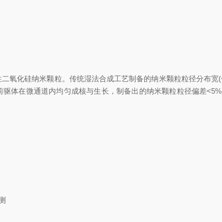
氧化硅纳米颗粒。传统湿法合成工艺制备的纳米颗粒粒径分布宽(偏差
体在微通道内均匀成核与生长，制备出的纳米颗粒粒径偏差<5%，且粒径
测