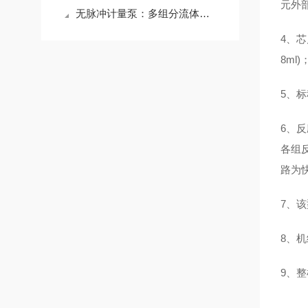
元外
无脉冲计量泵：多组分流体同步平稳输送与比例精确控制专家
4、芯
8ml)
5、标
6、
各组
路为
7、
8、
9、