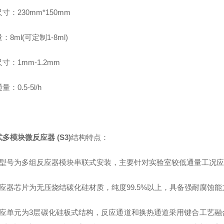
寸：230mm*150mm
：8ml(可定制1-8ml)
寸：1mm-1.2mm
：0.5-5l/h
多模块微反应器 (S3)
结构特点：
该型号为多组反应器模块串联式安装，主要针对实验室较低通量工况
反应器芯片为无压烧结碳化硅材质，纯度99.5%以上，具备强耐腐蚀能力
反应单元为3层碳化硅板式结构，反应通道和换热通道采用键合工艺