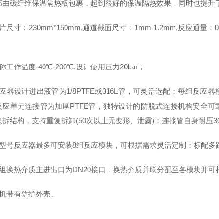
部由碳纤维保温隔热板包裹，起到很好的保温隔热效果，同时也提升
片尺寸：230mm*150mm,通道截面尺寸：1mm-1.2mm,反应通量：0
；
称工作温度-40℃-200℃,设计使用压力20bar；
反应器设计进出液管为1/8PTFE或316L管，可灵活选配；每组反
反应单元连接管为加厚PTFE管，独特设计的防脱式连接机构安全
快拆结构，支持重复拆卸(50次以上无变形、泄露)；连接管自身耐压3
该型号反应器最多可安装8组反应模块，可根据需求灵活定制；标配多
机组换热介质主进出口为DN20接口，换热介质并联分配至各模块并可
整机带有防护外壳。