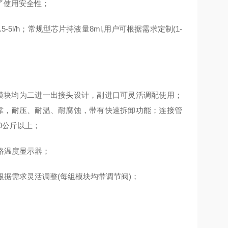
了使用安全性；
.5-5l/h；常规型芯片持液量8ml,用户可根据需求定制(1-
应器模块均为二进一出接头设计，副进口可灵活调配使用；
可靠，耐压、耐温、耐腐蚀，带有快速拆卸功能；连接管
0公斤以上；
路温度显示器；
根据需求灵活调整(每组模块均带调节阀)；